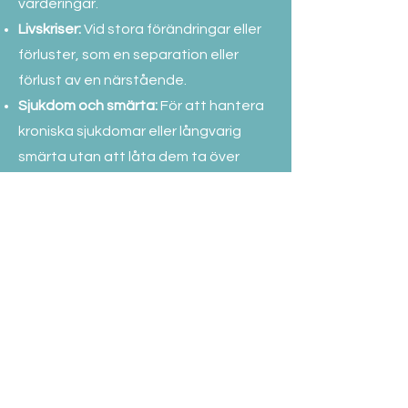
värderingar.
Livskriser:
Vid stora förändringar eller
förluster, som en separation eller
förlust av en närstående.
Sjukdom och smärta:
För att hantera
kroniska sjukdomar eller långvarig
smärta utan att låta dem ta över
livet.Målet är att du ska kunna leva
ett meningsfullt liv, trots de
utmaningar du kan möta.
Till bokningsformulär
Sekretesspolicy
Cookiepolicy