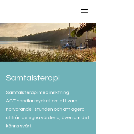
Samtalsterapi
​Samtalsterapi med inriktning
ACT
handlar mycket om att vara
närvarande i stunden och att agera
utifrån de egna värdena, även om det
känns svårt.